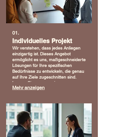
01.
Individuelles Projekt
Wir verstehen, dass jedes Anliegen
einzigartig ist. Dieses Angebot
ermöglicht es uns, maßgeschneiderte
Lösungen für Ihre spezifischen
Bedürfnisse zu entwickeln, die genau
auf Ihre Ziele zugeschnitten sind.
Lassen Sie uns gemeinsam
Mehr anzeigen
innovative Wege finden, um Ihre
Visionen Wirklichkeit werden zu
lassen.