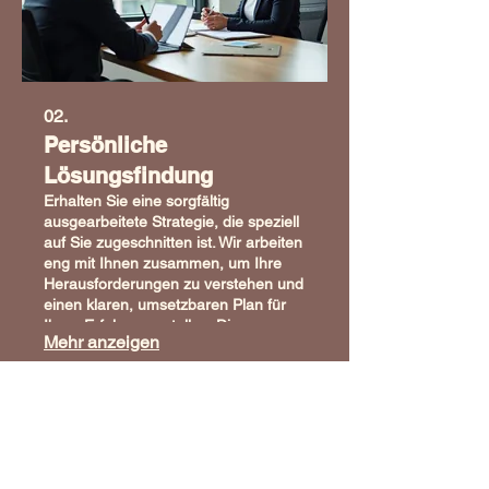
02.
Persönliche
Lösungsfindung
Erhalten Sie eine sorgfältig
ausgearbeitete Strategie, die speziell
auf Sie zugeschnitten ist. Wir arbeiten
eng mit Ihnen zusammen, um Ihre
Herausforderungen zu verstehen und
einen klaren, umsetzbaren Plan für
Ihren Erfolg zu erstellen. Dieser
Mehr anzeigen
Service gewährleistet, dass Ihre
individuellen Ziele im Mittelpunkt
stehen.